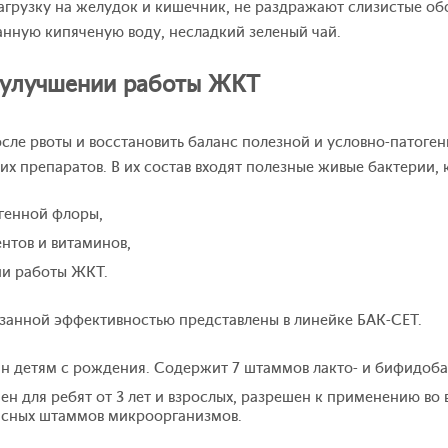
агрузку на желудок и кишечник, не раздражают слизистые об
анную кипяченую воду, несладкий зеленый чай.
в улучшении работы ЖКТ
осле рвоты и восстановить баланс полезной и условно-патоге
 препаратов. В их состав входят полезные живые бактерии, 
генной флоры,
нтов и витаминов,
ии работы ЖКТ.
занной эффективностью представлены в линейке БАК-СЕТ.
н детям с рождения. Содержит 7 штаммов лакто- и бифидоба
н для ребят от 3 лет и взрослых, разрешен к применению во
асных штаммов микроорганизмов.