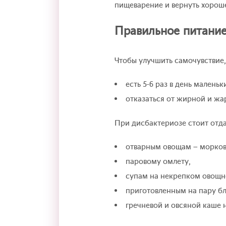
пищеварение и вернуть хорош
Правильное питание
Чтобы улучшить самочувствие
есть 5-6 раз в день малень
отказаться от жирной и жар
При дисбактериозе стоит отда
отварным овощам – моркови
паровому омлету,
супам на некрепком овощн
приготовленным на пару б
гречневой и овсяной каше н