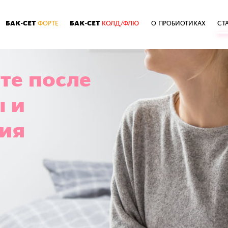
БАК-СЕТ
БАК-СЕТ
ФОРТЕ
КОЛД/ФЛЮ
О ПРОБИОТИКАХ
СТ
те после
ы и
ия