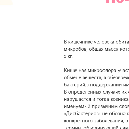
В кишечнике человека обит
микробов, общая масса кото
х кг.
Кишечная микрофлора участ
обмене веществ, в обезвре
бактерий,в поддержании им
В определенных случаях их
нарушается и тогда возника
именуемый привычным слов
«Дисбактериоз» не обознач
конкретного заболевания; 
термин, объединяющий сам