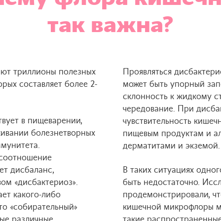
так важна?
ают триллионы полезных
Проявляться дисбактери
рых составляет более 2-
может быть упорный запо
склонность к жидкому ст
чередование. При дисба
вует в пищеварении,
чувствительность кишеч
живании болезнетворных
пищевым продуктам и ал
мунитета.
дерматитами и экземой.
 соотношение
ет дисбаланс,
В таких ситуациях одно
ом «дисбактериоз».
быть недостаточно. Исс
ает какого-либо
продемонстрировали, ч
это «собирательный»
кишечной микрофлоры м
ые различные
такие распространенные