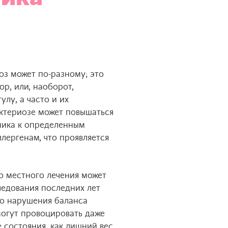
оз может по-разному; это
р, или, наоборот,
улу, а часто и их
ктериозе может повышаться
ника к определенным
лергенам, что проявляется
го местного лечения может
ледования последних лет
то нарушения баланса
огут провоцировать даже
 состояния, как лишний вес,