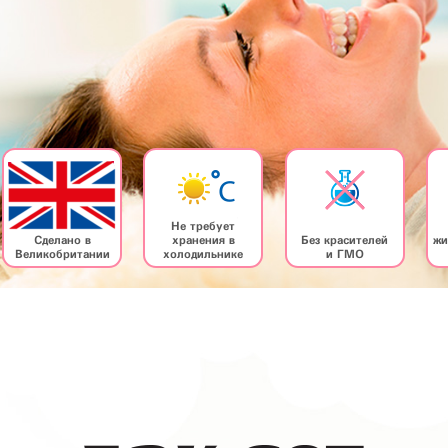
Не требует
Сделано в
хранения в
Без красителей
жи
Великобритании
холодильнике
и ГМО