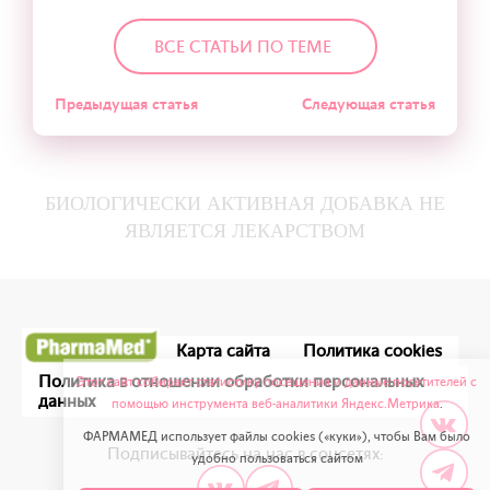
ВСЕ СТАТЬИ ПО ТЕМЕ
Предыдущая статья
Следующая статья
БИОЛОГИЧЕСКИ АКТИВНАЯ ДОБАВКА НЕ
ЯВЛЯЕТСЯ ЛЕКАРСТВОМ
Карта сайта
Политика cookies
Политика в отношении обработки персональных
Этот сайт собирает статистику посещения и данные посетителей с
данных
помощью инструмента веб-аналитики Яндекс.Метрика
.
ФАРМАМЕД использует файлы cookies («куки»), чтобы Вам было
Подписывайтесь на нас в соцсетях:
удобно пользоваться сайтом