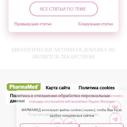
ВСЕ СТАТЬИ ПО ТЕМЕ
Предыдущая статья
Следующая статья
БИОЛОГИЧЕСКИ АКТИВНАЯ ДОБАВКА НЕ
ЯВЛЯЕТСЯ ЛЕКАРСТВОМ
Карта сайта
Политика cookies
Политика в отношении обработки персональных
Этот сайт собирает статистику посещения и данные посетителей с
данных
помощью инструмента веб-аналитики Яндекс.Метрика
.
ФАРМАМЕД использует файлы cookies («куки»), чтобы Вам было
Подписывайтесь на нас в соцсетях:
удобно пользоваться сайтом