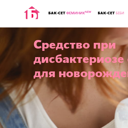
NEW
БАК-СЕТ
БАК-СЕТ
ФЕМИНИК
БЕБИ
Средство при
дисбактериозе
для новорожд