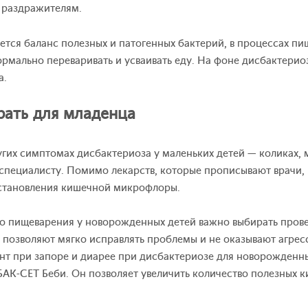
 раздражителям.
тся баланс полезных и патогенных бактерий, в процессах пи
рмально переваривать и усваивать еду. На фоне дисбактерио
а.
рать для младенца
угих симптомах дисбактериоза у маленьких детей — коликах, 
 специалисту. Помимо лекарств, которые прописывают врачи,
сстановления кишечной микрофлоры.
 пищеварения у новорожденных детей важно выбирать прове
 позволяют мягко исправлять проблемы и не оказывают агрес
нт при запоре и диарее при дисбактериозе для новорожденны
АК-СЕТ Беби. Он позволяет увеличить количество полезных к