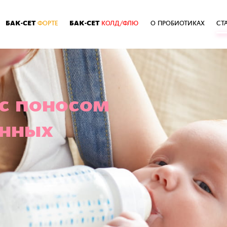
БАК-СЕТ
БАК-СЕТ
ФОРТЕ
КОЛД/ФЛЮ
О ПРОБИОТИКАХ
СТ
 с поносом
енных