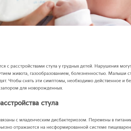
ся с расстройствами стула у грудных детей. Нарушения могу
утием живота, газообразованием, болезненностью. Малыши с
дят. Чтобы снять эти симптомы, необходимо действенное и б
 запором для новорожденных.
асстройства стула
вязаны с младенческим дисбактериозом. Перемены в питании 
рьезно отражаются на несформированной системе пищеварен