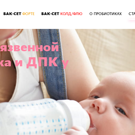
БАК-СЕТ
БАК-СЕТ
ФОРТЕ
КОЛД/ФЛЮ
О ПРОБИОТИКАХ
СТ
язвенной
ка и ДПК у