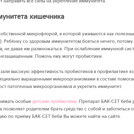
т направить все силы на укрепление иммунитета.
мунитета кишечника
собственной микрофлорой, в которой уживаются как полезные
ri). Ребёнку со здоровым иммунитетом бояться нечего, потому
в, не давая им размножаться. При ослаблении иммунной сис
 незащищённым. Помочь ему могут пробиотики.
зали высокую эффективность пробиотиков в профилактике яз
пециально выращенными микроорганизмами в составе помогаю
ост патогенных микроорганизмов и укрепить иммунитет.
нимать особые
детские пробиотики
. Препарат БАК-СЕТ беби 
 позволяет родителям брать средство с собой и заботиться 
ию по приёму БАК-СЕТ беби Вы можете найти на сайте.