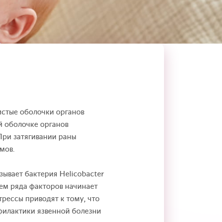
истые оболочки органов
й оболочке органов
При затягивании раны
мов.
зывает бактерия Helicobacter
ием ряда факторов начинает
трессы приводят к тому, что
филактики язвенной болезни