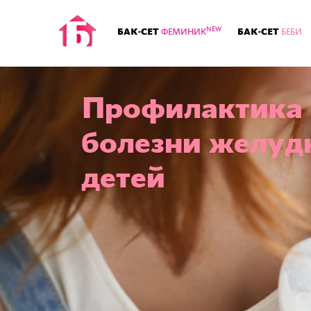
NEW
БАК-СЕТ
БАК-СЕТ
ФЕМИНИК
БЕБИ
Профилактика 
болезни желуд
детей