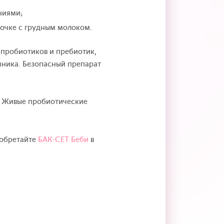
ниями;
очке с грудным молоком.
 пробиотиков и пребиотик,
чника. Безопасный препарат
у. Живые пробиотические
иобретайте
БАК-СЕТ Беби
в