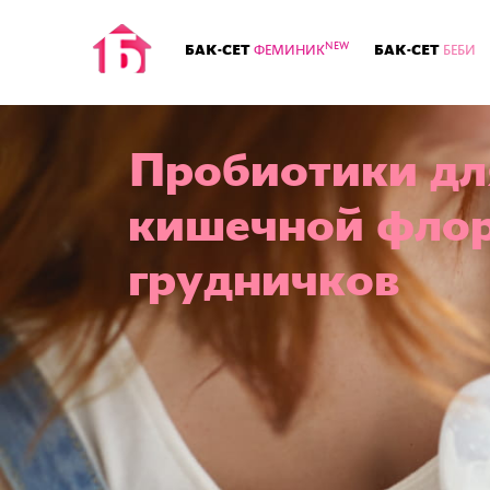
NEW
БАК-СЕТ
БАК-СЕТ
ФЕМИНИК
БЕБИ
Пробиотики дл
кишечной фло
грудничков