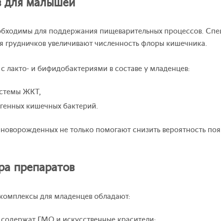
в для малышей
обходимы для поддержания пищеварительных процессов. Спе
я грудничков увеличивают численность флоры кишечника.
с лакто- и бифидобактериями в составе у младенцев:
истемы ЖКТ,
генных кишечных бактерий.
новорожденных не только помогают снизить вероятность поя
ра препаратов
комплексы для младенцев обладают:
 содержат ГМО и искусственные красители;