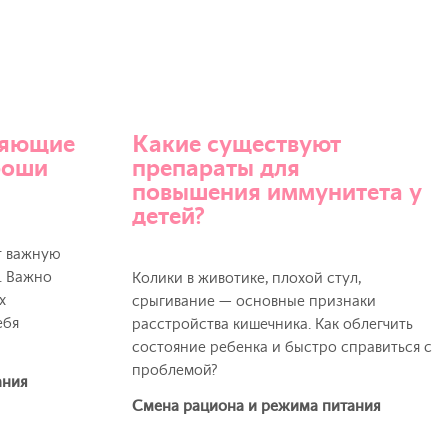
ляющие
Какие существуют
роши
препараты для
повышения иммунитета у
детей?
т важную
. Важно
Колики в животике, плохой стул,
х
срыгивание — основные признаки
ебя
расстройства кишечника. Как облегчить
состояние ребенка и быстро справиться с
проблемой?
ания
Смена рациона и режима питания