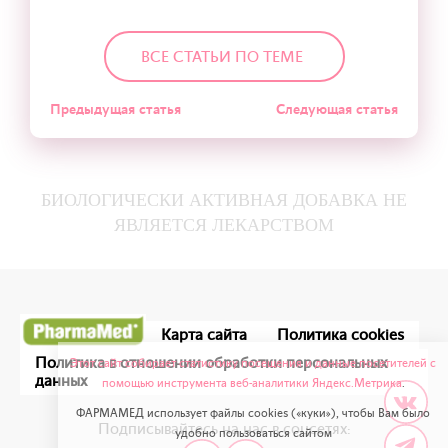
ВСЕ СТАТЬИ ПО ТЕМЕ
Предыдущая статья
Следующая статья
БИОЛОГИЧЕСКИ АКТИВНАЯ ДОБАВКА НЕ
ЯВЛЯЕТСЯ ЛЕКАРСТВОМ
Карта сайта
Политика cookies
Политика в отношении обработки персональных
Этот сайт собирает статистику посещения и данные посетителей с
данных
помощью инструмента веб-аналитики Яндекс.Метрика
.
ФАРМАМЕД использует файлы cookies («куки»), чтобы Вам было
Подписывайтесь на нас в соцсетях:
удобно пользоваться сайтом