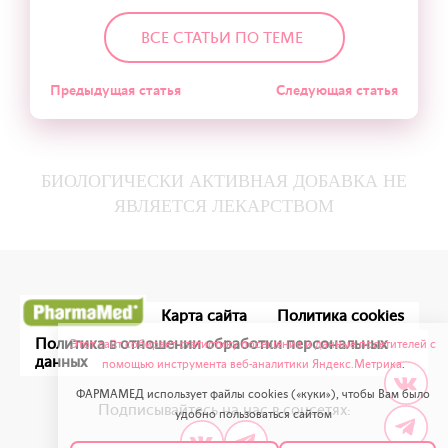
ВСЕ СТАТЬИ ПО ТЕМЕ
Предыдущая статья
Следующая статья
БИОЛОГИЧЕСКИ АКТИВНАЯ ДОБАВКА НЕ
ЯВЛЯЕТСЯ ЛЕКАРСТВОМ
Карта сайта
Политика cookies
Политика в отношении обработки персональных
Этот сайт собирает статистику посещения и данные посетителей с
данных
помощью инструмента веб-аналитики Яндекс.Метрика
.
ФАРМАМЕД использует файлы cookies («куки»), чтобы Вам было
Подписывайтесь на нас в соцсетях:
удобно пользоваться сайтом