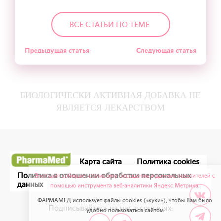
ВСЕ СТАТЬИ ПО ТЕМЕ
Предыдущая статья
Следующая статья
БИОЛОГИЧЕСКИ АКТИВНАЯ ДОБАВКА НЕ
ЯВЛЯЕТСЯ ЛЕКАРСТВОМ
Карта сайта
Политика cookies
Политика в отношении обработки персональных
Этот сайт собирает статистику посещения и данные посетителей с
данных
помощью инструмента веб-аналитики Яндекс.Метрика
.
ФАРМАМЕД использует файлы cookies («куки»), чтобы Вам было
Подписывайтесь на нас в соцсетях:
удобно пользоваться сайтом