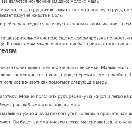
. Не является исключением даже молоко мамы;
 момент, когда грудничок захватывает материнскую грудь, он
зывает вздутие живота и боль;
и ребенок находится на искусственном вскармливании, то ем
й пищеварительной системе еще не сформирована полностью
щи. К симптомам младенческого дисбактериоза относятся и к
телям
ебенка болит живот, непростой для всей семьи. Малыш мало с
о лишь временное состояние, проще пережить его спокойно. В
 коликов в животиках помогают следующие меры.
вотику. Можно положить руку ребенку на живот и легко качат
бенок расслабляется и успокаивается.
малыша нужно аккуратно согнуть в коленях и прижать их к ж
ивот. Он будет автоматически слегка массироваться, что уск