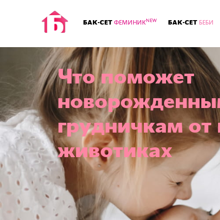
NEW
БАК-СЕТ
БАК-СЕТ
ФЕМИНИК
БЕБИ
Что поможет
новорожденны
грудничкам от 
животиках