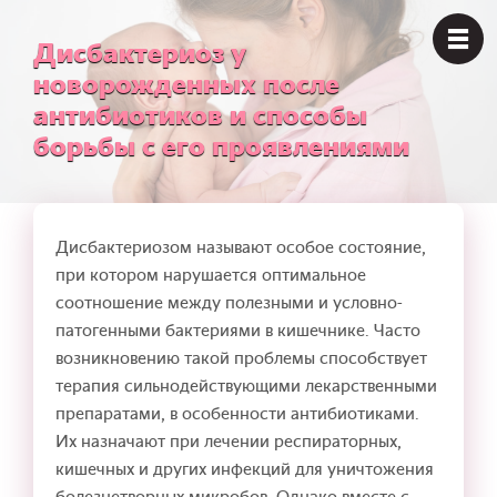
Дисбактериоз у
новорожденных после
антибиотиков и способы
борьбы с его проявлениями
Дисбактериозом называют особое состояние,
при котором нарушается оптимальное
соотношение между полезными и условно-
патогенными бактериями в кишечнике. Часто
возникновению такой проблемы способствует
терапия сильнодействующими лекарственными
препаратами, в особенности антибиотиками.
Их назначают при лечении респираторных,
кишечных и других инфекций для уничтожения
болезнетворных микробов. Однако вместе с