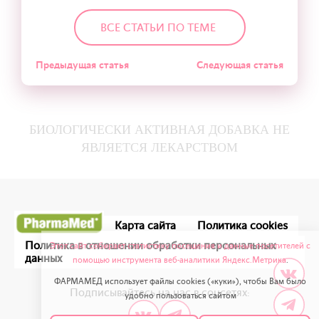
ВСЕ СТАТЬИ ПО ТЕМЕ
Предыдущая статья
Следующая статья
БИОЛОГИЧЕСКИ АКТИВНАЯ ДОБАВКА НЕ
ЯВЛЯЕТСЯ ЛЕКАРСТВОМ
Карта сайта
Политика cookies
Политика в отношении обработки персональных
Этот сайт собирает статистику посещения и данные посетителей с
данных
помощью инструмента веб-аналитики Яндекс.Метрика
.
ФАРМАМЕД использует файлы cookies («куки»), чтобы Вам было
Подписывайтесь на нас в соцсетях:
удобно пользоваться сайтом